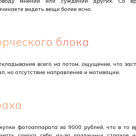
поводу мнений или суждений других. Со вр
чинаете видеть вещи более ясно.
орческого блока
откладывания всего на потом, ощущение, что зас
л, но отсутствие направления и мотивации.
раха
купки фотоаппарата за 9000 рублей, что в то в
имать самого себя из-за различных страхов и