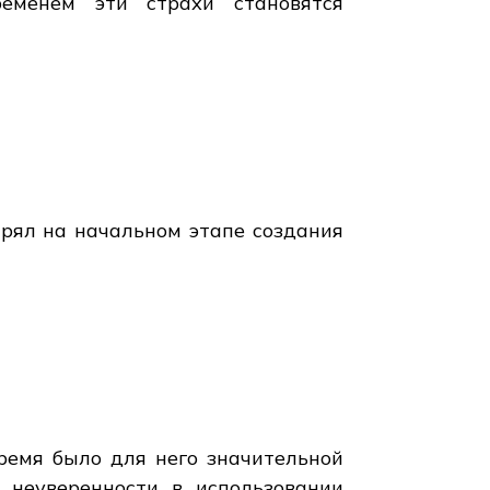
еменем эти страхи становятся
трял на начальном этапе создания
ремя было для него значительной
 неуверенности в использовании