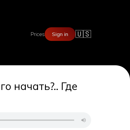
🇺🇸
Prices
Sign in
о начать?.. Где