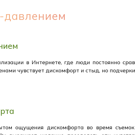
н-давлением
ением
лизации в Интернете, где люди постоянно сра
еменами чувствует дискомфорт и стыд, но подчер
орта
ытом ощущения дискомфорта во время съемок 