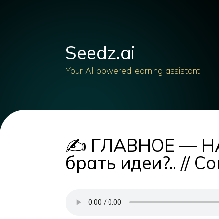
Seedz.ai
Your AI powered learning assistant
✍ ГЛАВНОЕ — НАЧА
брать идеи?.. // С