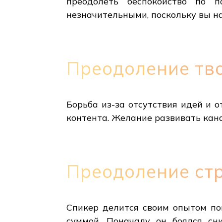
преодолеть беспокойство по 
незначительными, поскольку вы на
Преодоление тв
Борьба из-за отсутствия идей и 
контента. Желание развивать кана
Преодоление ст
Спикер делится своим опытом по
суммой. Поначалу он боялся сн