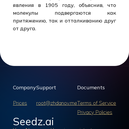
явления в 1905 году, объяснив, что
молекулы подвергаются как
притяжению, так и отталкиванию друг
от друга.
Company
Support
Documents
Prices
root@zhdanov.me
Terms of Service
Privacy Policies
Seedz.ai