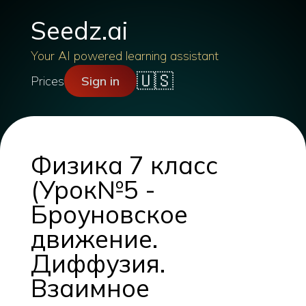
Seedz.ai
Your AI powered learning assistant
🇺🇸
Prices
Sign in
Физика 7 класс
(Урок№5 -
Броуновское
движение.
Диффузия.
Взаимное