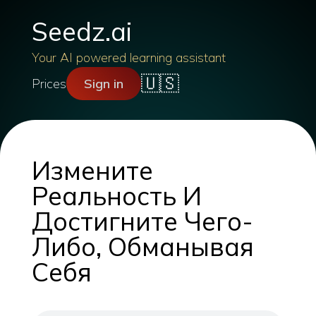
Seedz.ai
Your AI powered learning assistant
🇺🇸
Prices
Sign in
Измените
Реальность И
Достигните Чего-
Либо, Обманывая
Себя