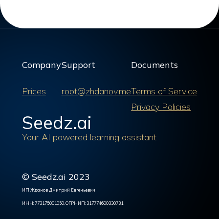
Company
Support
Documents
Prices
root@zhdanov.me
Terms of Service
Privacy Policies
Seedz.ai
Your AI powered learning assistant
© Seedz.ai 2023
ИП Жданов Дмитрий Евгеньевич
ИНН: 773175001050, ОГРНИП: 317774600330731