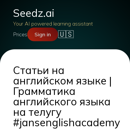
Seedz.ai
Your AI powered learning assistant
🇺🇸
Prices
Sign in
Статьи на
английском языке |
Грамматика
английского языка
на телугу
#jansenglishacademy