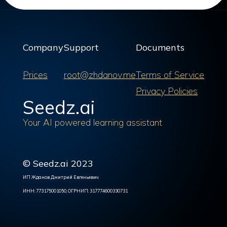
Company
Support
Documents
Prices
root@zhdanov.me
Terms of Service
Privacy Policies
Seedz.ai
Your AI powered learning assistant
© Seedz.ai 2023
ИП Жданов Дмитрий Евгеньевич
ИНН: 773175001050, ОГРНИП: 317774600330731