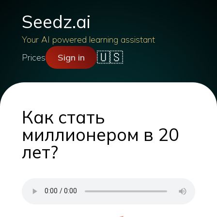
Seedz.ai
Your AI powered learning assistant
🇺🇸
Prices
Sign in
Как стать
миллионером в 20
лет?