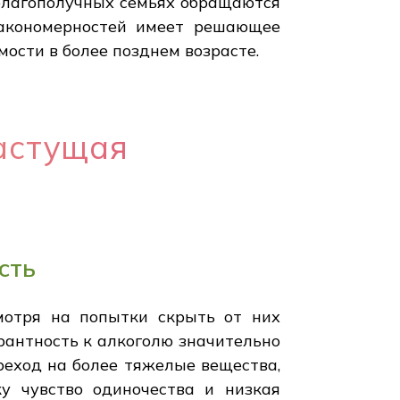
неблагополучных семьях обращаются
 закономерностей имеет решающее
мости в более позднем возрасте.
растущая
сть
мотря на попытки скрыть от них
ерантность к алкоголю значительно
ереход на более тяжелые вещества,
ку чувство одиночества и низкая