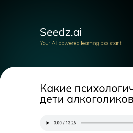
Seedz.ai
Your AI powered learning assistant
Какие психологи
дети алкоголиков