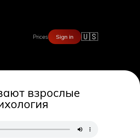
🇺🇸
Prices
Sign in
вают взрослые
сихология