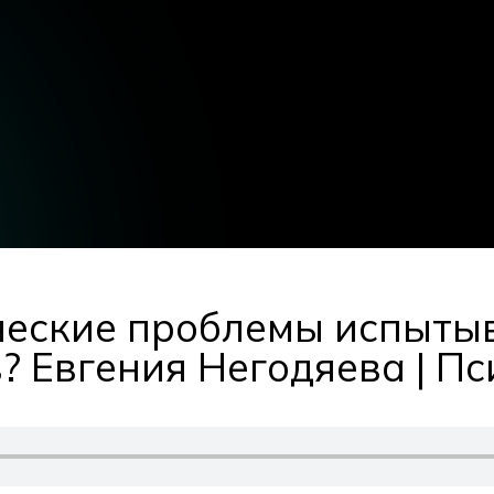
ческие проблемы испыты
? Евгения Негодяева | П