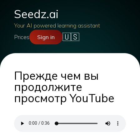
Seedz.ai
Your AI powered learning assistant
🇺🇸
Prices
Sign in
Прежде чем вы
продолжите
просмотр YouTube