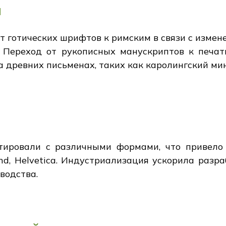
и
 готических шрифтов к римским в связи с измен
 Переход от рукописных манускриптов к печа
 древних письменах, таких как каролингский мин
ировали с различными формами, что привело 
ond, Helvetica. Индустриализация ускорила раз
водства.