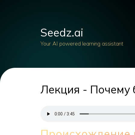
Seedz.ai
Your AI powered learning assistant
Лекция - Почему 
Происхождение 