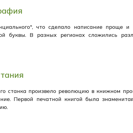
рафия
унциального", что сделало написание проще и
ой буквы. В разных регионах сложились раз
атания
ого станка произвело революцию в книжном прои
ние. Первой печатной книгой была знаменитая
ию.