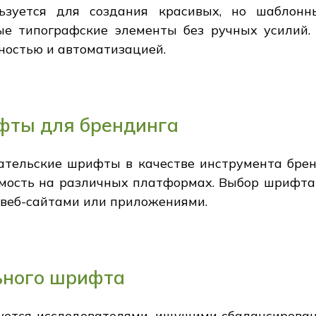
льзуется для создания красивых, но шаблонн
ые типографские элементы без ручных усилий.
ностью и автоматизацией.
фты для брендинга
ательские шрифты в качестве инструмента бренд
емость на различных платформах. Выбор шрифта
с веб-сайтами или приложениями.
ьного шрифта
уется исследователями, ищущими сбалансирова