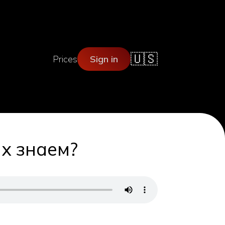
🇺🇸
Prices
Sign in
их знаем?