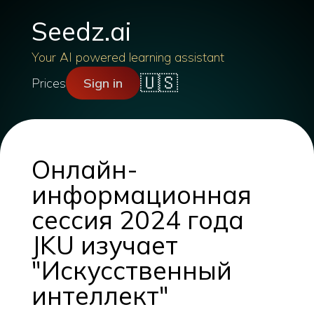
Seedz.ai
Your AI powered learning assistant
🇺🇸
Prices
Sign in
Онлайн-
информационная
сессия 2024 года
JKU изучает
"Искусственный
интеллект"