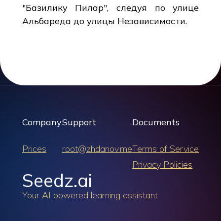
"Базилику Пилар", следуя по улице
Альбареда до улицы Независимости.
Company
Support
Documents
Prices
root@zhdanov.me
Terms of Service
Privacy Policies
Seedz.ai
Your AI powered learning assistant