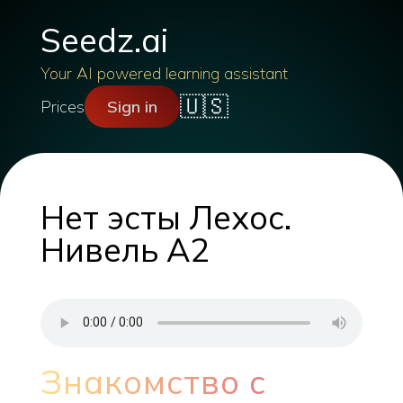
Seedz.ai
Your AI powered learning assistant
🇺🇸
Prices
Sign in
Нет эсты Лехос.
Нивель А2
Знакомство с