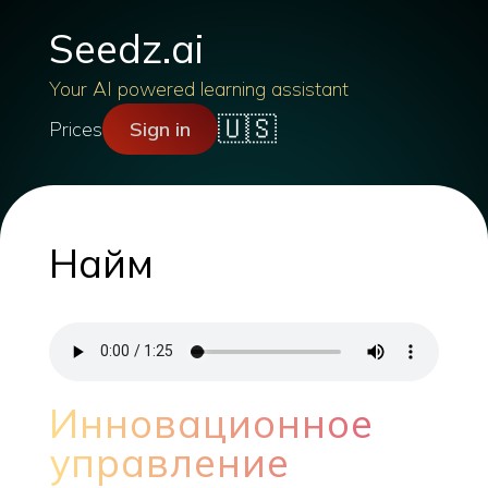
Seedz.ai
Your AI powered learning assistant
🇺🇸
Prices
Sign in
Найм
Инновационное
управление