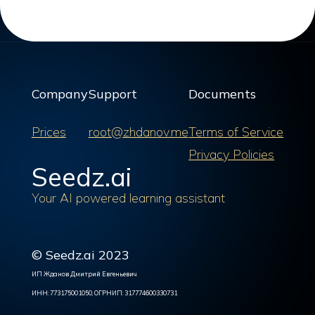
Company
Support
Documents
Prices
root@zhdanov.me
Terms of Service
Privacy Policies
Seedz.ai
Your AI powered learning assistant
© Seedz.ai 2023
ИП Жданов Дмитрий Евгеньевич
ИНН: 773175001050, ОГРНИП: 317774600330731