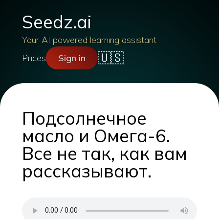
Seedz.ai
Your AI powered learning assistant
🇺🇸
Prices
Sign in
Подсолнечное
масло и Омега-6.
Все не так, как вам
рассказывают.