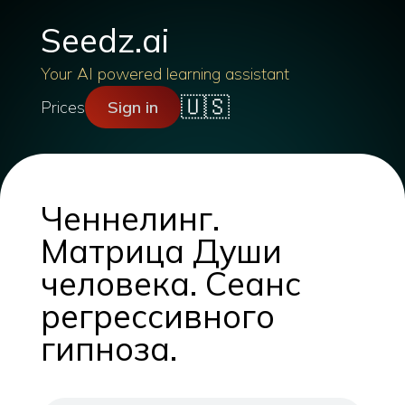
Seedz.ai
Your AI powered learning assistant
🇺🇸
Prices
Sign in
Ченнелинг.
Матрица Души
человека. Сеанс
регрессивного
гипноза.