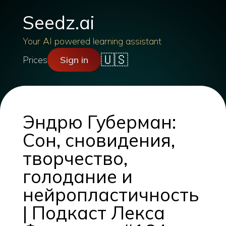
Seedz.ai
Your AI powered learning assistant
🇺🇸
Prices
Sign in
Эндрю Губерман:
Сон, сновидения,
творчество,
голодание и
нейропластичность
| Подкаст Лекса