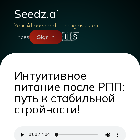
Seedz.ai
Your AI powered learning assistant
🇺🇸
Prices
Sign in
Интуитивное
питание после РПП:
путь к стабильной
стройности!