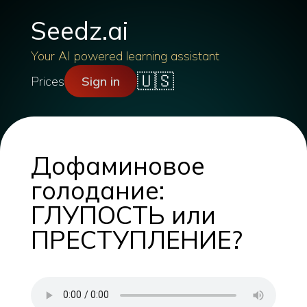
Seedz.ai
Your AI powered learning assistant
🇺🇸
Prices
Sign in
Дофаминовое
голодание:
ГЛУПОСТЬ или
ПРЕСТУПЛЕНИЕ?