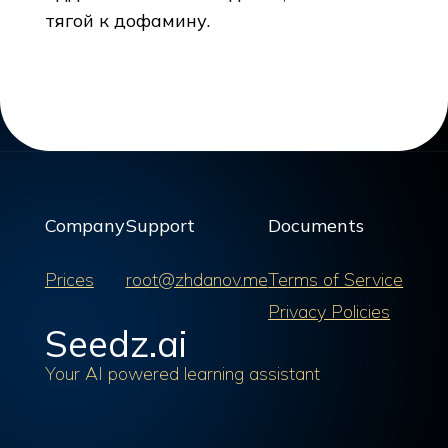
тягой к дофамину.
Company
Support
Documents
Prices
root@zhdanov.me
Terms of Service
Privacy Policies
Seedz.ai
Your AI powered learning assistant