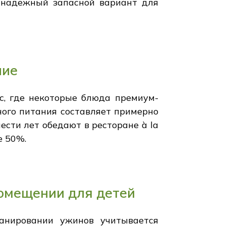
о надежный запасной вариант для
ние
с, где некоторые блюда премиум-
ного питания составляет примерно
ести лет обедают в ресторане à la
е 50%.
омещении для детей
анировании ужинов учитывается