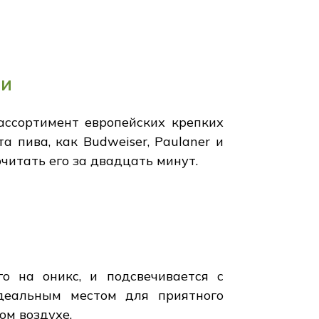
ми
ассортимент европейских крепких
а пива, как Budweiser, Paulaner и
очитать его за двадцать минут.
о на оникс, и подсвечивается с
деальным местом для приятного
ом воздухе.