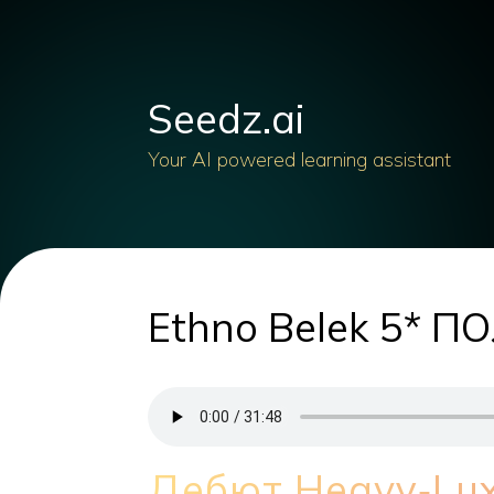
Seedz.ai
Your AI powered learning assistant
Ethno Belek 5* 
Дебют Heavy‑Lux