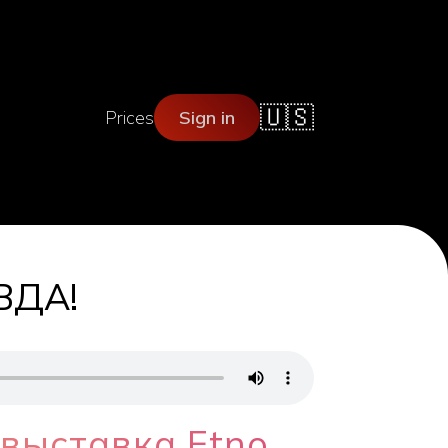
🇺🇸
Prices
Sign in
ВДА!
 выставка Etno