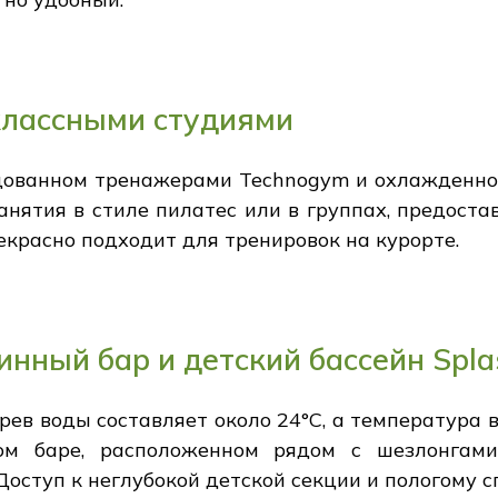
классными студиями
удованном тренажерами Technogym и охлажденной
нятия в стиле пилатес или в группах, предоста
екрасно подходит для тренировок на курорте.
инный бар и детский бассейн Spla
ев воды составляет около 24°C, а температура в
ом баре, расположенном рядом с шезлонгам
оступ к неглубокой детской секции и пологому сп