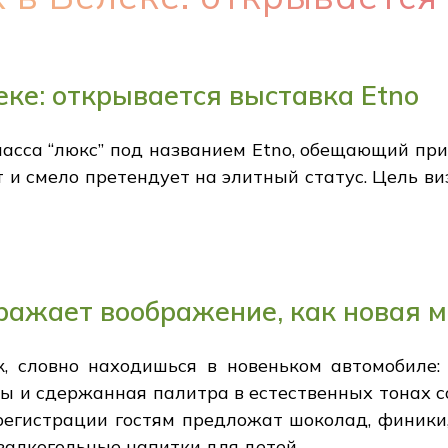
еке: открывается выставка Etno
ласса “люкс” под названием Etno, обещающий при
т и смело претендует на элитный статус. Цель ви
ражает воображение, как новая 
к, словно находишься в новеньком автомобиле:
ы и сдержанная палитра в естественных тонах с
 регистрации гостям предложат шоколад, финики
залкогольные напитки для детей.