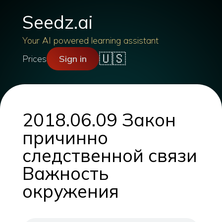
Seedz.ai
Your AI powered learning assistant
🇺🇸
Prices
Sign in
2018.06.09 Закон
причинно
следственной связи
Важность
окружения