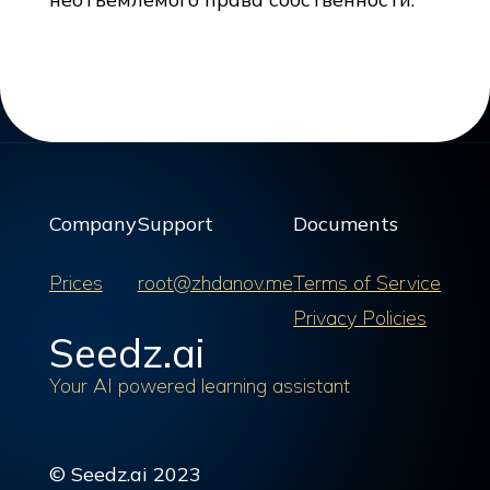
Company
Support
Documents
Prices
root@zhdanov.me
Terms of Service
Privacy Policies
Seedz.ai
Your AI powered learning assistant
© Seedz.ai 2023