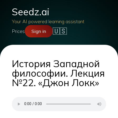
Seedz.ai
Your AI powered learning assistant
🇺🇸
Prices
Sign in
История Западной
философии. Лекция
№22. «Джон Локк»