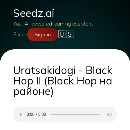
Seedz.ai
Your AI powered learning assistant
🇺🇸
Prices
Sign in
Uratsakidogi - Black
Hop II (Black Hop на
районе)