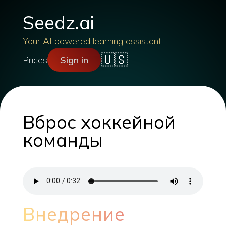
Seedz.ai
Your AI powered learning assistant
🇺🇸
Prices
Sign in
Вброс хоккейной
команды
Внедрение