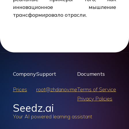
инновационное мышление
трансформировало отрасли.
Company
Support
Documents
Prices
root@zhdanov.me
Terms of Service
Privacy Policies
Seedz.ai
Your AI powered learning assistant