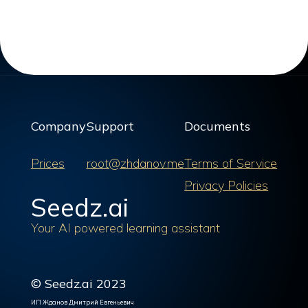
Company
Support
Documents
Prices
root@zhdanov.me
Terms of Service
Privacy Policies
Seedz.ai
Your AI powered learning assistant
© Seedz.ai 2023
ИП Жданов Дмитрий Евгеньевич