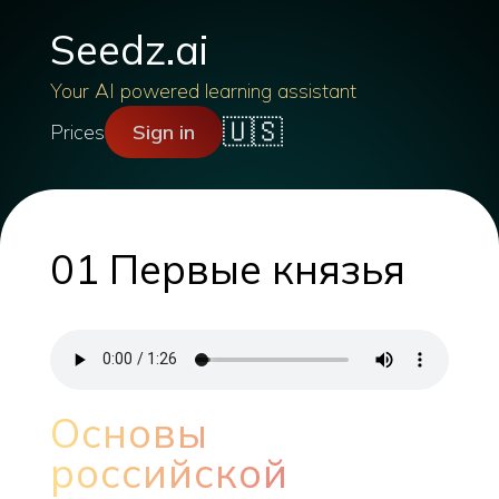
Seedz.ai
Your AI powered learning assistant
🇺🇸
Prices
Sign in
01 Первые князья
Основы
российской