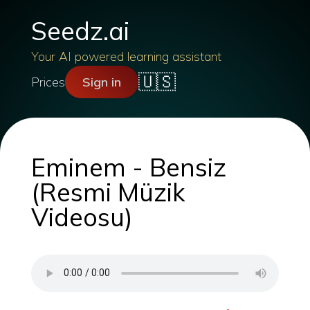
Seedz.ai
Your AI powered learning assistant
🇺🇸
Prices
Sign in
Eminem - Bensiz
(Resmi Müzik
Videosu)