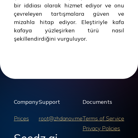
bir iddiası olarak hizmet ediyor ve onu
çevreleyen tartışmalara güven ve
mizahla hitap ediyor. Eleştiriyle kafa
kafaya yüzleşirken türü nasıl
şekillendirdiğini vurguluyor.
Company
Support
Documents
Prices
root@zhdanov.me
Terms of Service
Privacy Policies