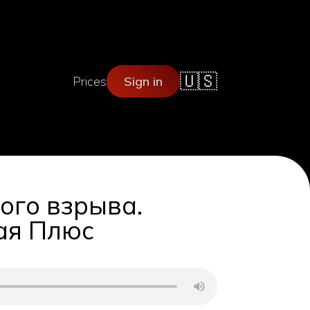
🇺🇸
Prices
Sign in
ого взрыва.
ая Плюс