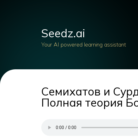
Seedz.ai
Your AI powered learning assistant
Семихатов и Сур
Полная теория Б