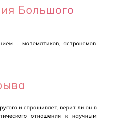
рия Большого
ием - математиков, астрономов.
зрыва
угого и спрашивает, верит ли он в
тического отношения к научным