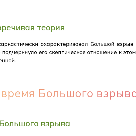
оречивая теория
саркастически охарактеризовал Большой взрыв 
е подчеркнуло его скептическое отношение к это
енной.
 время Большого взрыв
 Большого взрыва