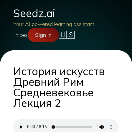
Seedz.ai
Your AI powered learning assistant
🇺🇸
Prices
Sign in
История искусств
Древний Рим
Средневековье
Лекция 2