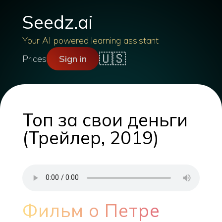
Seedz.ai
Your AI powered learning assistant
🇺🇸
Prices
Sign in
Топ за свои деньги
(Трейлер, 2019)
Фильм о Петре