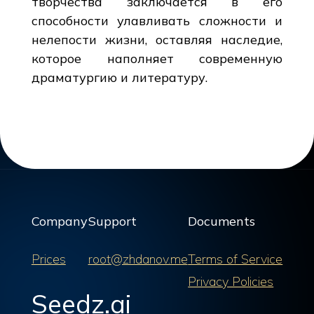
творчества заключается в его
способности улавливать сложности и
нелепости жизни, оставляя наследие,
которое наполняет современную
драматургию и литературу.
Company
Support
Documents
Prices
root@zhdanov.me
Terms of Service
Privacy Policies
Seedz.ai