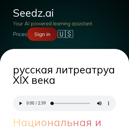
Seedz.ai
Your AI powered learning assistant
🇺🇸
Prices
Sign in
русская литреатруа
XIX века
Национальная и