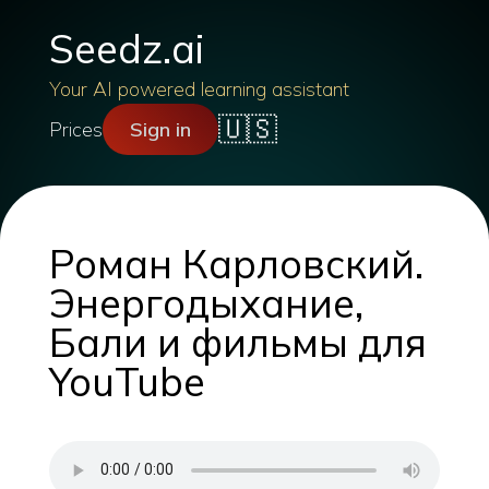
Seedz.ai
Your AI powered learning assistant
🇺🇸
Prices
Sign in
Роман Карловский.
Энергодыхание,
Бали и фильмы для
YouTube