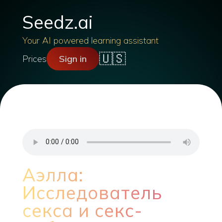
Seedz.ai
Your AI powered learning assistant
🇺🇸
Prices
Sign in
Аэлла:
Исследователь
секса и секс-