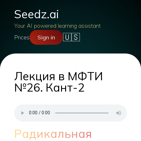
Seedz.ai
Your AI powered learning assistant
🇺🇸
Prices
Sign in
Лекция в МФТИ
№26. Кант-2
Радикальная