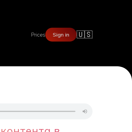
🇺🇸
Prices
Sign in
контента в