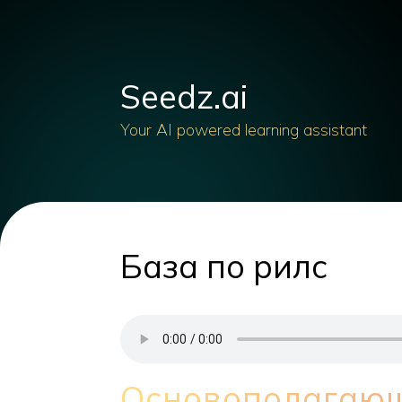
Seedz.ai
Your AI powered learning assistant
База по рилс
Основополагающ