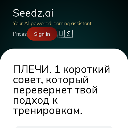
Seedz.ai
Your AI powered learning assistant
🇺🇸
Prices
Sign in
ПЛЕЧИ. 1 короткий
совет, который
перевернет твой
подход к
тренировкам.