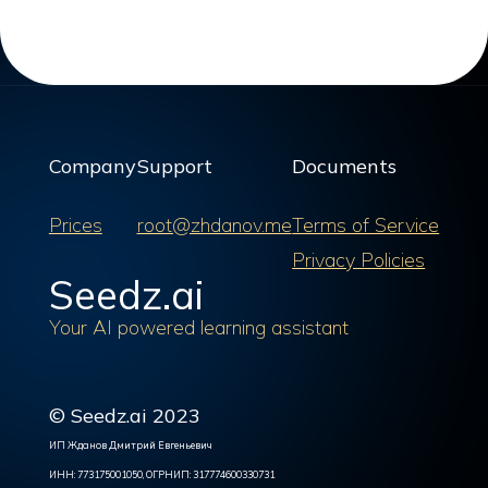
Company
Support
Documents
Prices
root@zhdanov.me
Terms of Service
Privacy Policies
Seedz.ai
Your AI powered learning assistant
© Seedz.ai 2023
ИП Жданов Дмитрий Евгеньевич
ИНН: 773175001050, ОГРНИП: 317774600330731