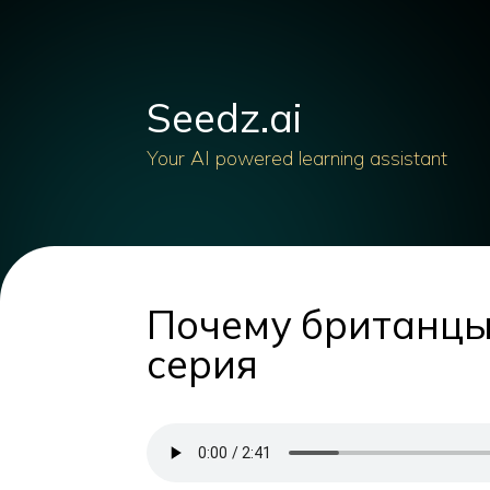
Seedz.ai
Your AI powered learning assistant
Почему британцы 
серия