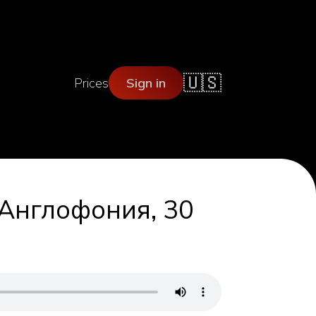
🇺🇸
Prices
Sign in
 Англофония, 30