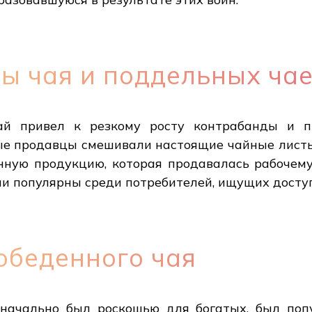
ы чая и поддельных ча
ай привел к резкому росту контрабанды и п
ые продавцы смешивали настоящие чайные листь
нную продукцию, которая продавалась рабочему
али популярны среди потребителей, ищущих досту
обеденного чая
начально был роскошью для богатых, был поп