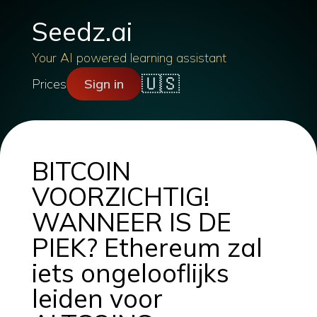
Seedz.ai
Your AI powered learning assistant
🇺🇸
Prices
Sign in
BITCOIN
VOORZICHTIG!
WANNEER IS DE
PIEK? Ethereum zal
iets ongelooflijks
leiden voor