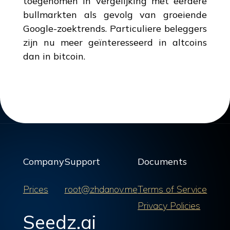
toegenomen in vergelijking met eerdere
bullmarkten als gevolg van groeiende
Google-zoektrends. Particuliere beleggers
zijn nu meer geïnteresseerd in altcoins
dan in bitcoin.
Company
Support
Documents
Prices
root@zhdanov.me
Terms of Service
Privacy Policies
Seedz.ai