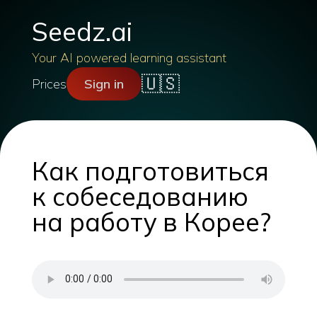
Seedz.ai
Your AI powered learning assistant
🇺🇸
Prices
Sign in
Как подготовиться
к собеседованию
на работу в Корее?