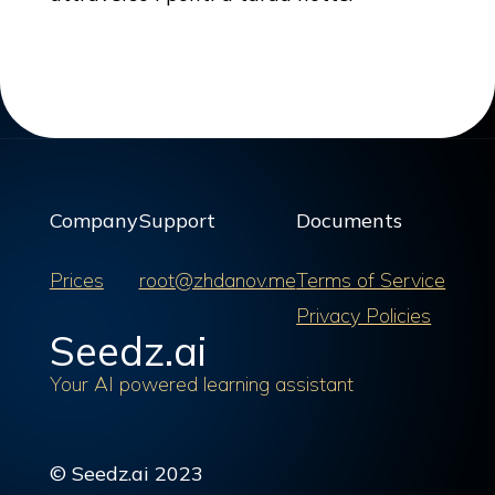
Company
Support
Documents
Prices
root@zhdanov.me
Terms of Service
Privacy Policies
Seedz.ai
Your AI powered learning assistant
© Seedz.ai 2023