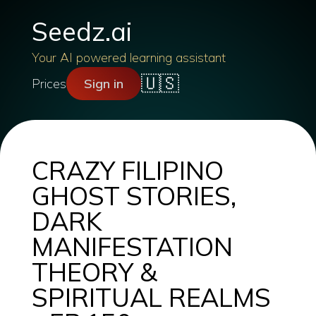
Seedz.ai
Your AI powered learning assistant
🇺🇸
Prices
Sign in
CRAZY FILIPINO
GHOST STORIES,
DARK
MANIFESTATION
THEORY &
SPIRITUAL REALMS