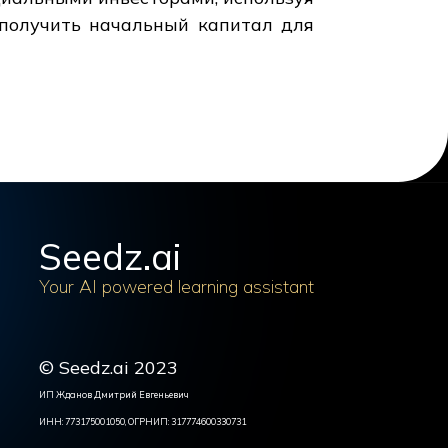
ы получить начальный капитал для
Seedz.ai
Your AI powered learning assistant
© Seedz.ai 2023
ИП Жданов Дмитрий Евгеньевич
ИНН: 773175001050, ОГРНИП: 317774600330731