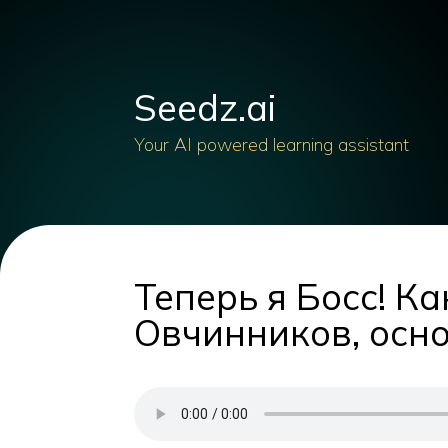
Seedz.ai
Your AI powered learning assistant
Теперь я Босс! К
Овчинников, осно