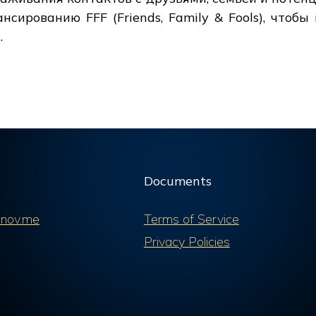
нсированию FFF (Friends, Family & Fools), чтоб
.
Documents
nov.me
Terms of Service
Privacy Policies