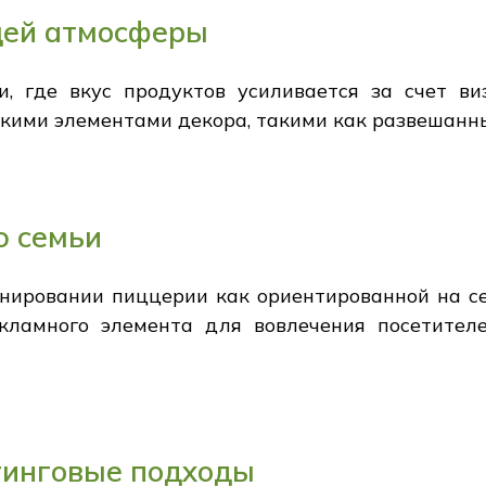
щей атмосферы
 где вкус продуктов усиливается за счет ви
кими элементами декора, такими как развешанн
ю семьи
нировании пиццерии как ориентированной на се
екламного элемента для вовлечения посетител
тинговые подходы