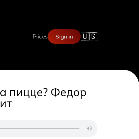
🇺🇸
Prices
Sign in
на пицце? Федор
чит