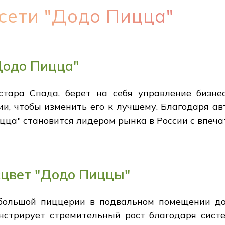
сети "Додо Пицца"
Додо Пицца"
стара Спада, берет на себя управление бизне
ии, чтобы изменить его к лучшему. Благодаря а
цца" становится лидером рынка в России с впеч
сцвет "Додо Пиццы"
большой пиццерии в подвальном помещении до
стрирует стремительный рост благодаря сист