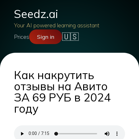
Seedz.ai
Your AI powered learning assistant
🇺🇸
Prices
Sign in
Как накрутить
отзывы на Авито
ЗА 69 РУБ в 2024
году