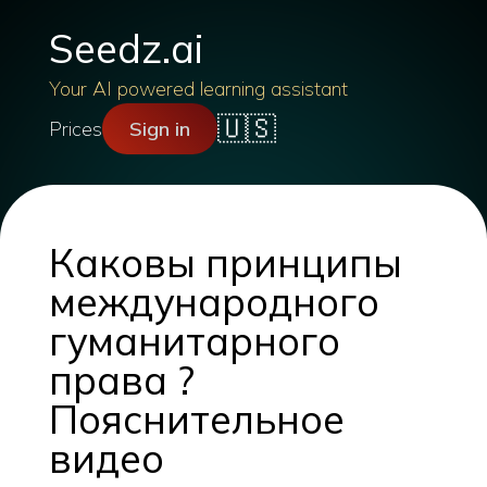
Seedz.ai
Your AI powered learning assistant
🇺🇸
Prices
Sign in
Каковы принципы
международного
гуманитарного
права ?
Пояснительное
видео