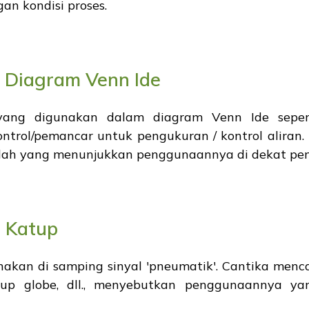
an kondisi proses.
m Diagram Venn Ide
ang digunakan dalam diagram Venn Ide sepert
kontrol/pemancar untuk pengukuran / kontrol alira
celah yang menunjukkan penggunaannya di dekat peng
r Katup
igunakan di samping sinyal 'pneumatik'. Cantika me
tup globe, dll., menyebutkan penggunaannya ya