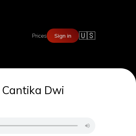
🇺🇸
Prices
Sign in
 Cantika Dwi