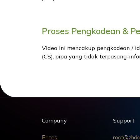
Proses Pengkodean & P
Video ini mencakup pengkodean / id
(CS), pipa yang tidak terpasang-inf
Company
Support
Prices
root@zhda