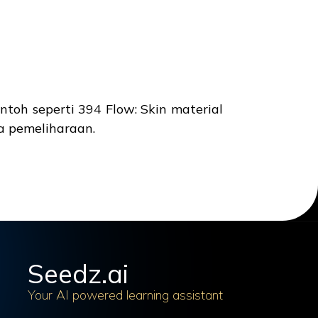
toh seperti 394 Flow: Skin material
a pemeliharaan.
Seedz.ai
Your AI powered learning assistant