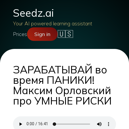
Seedz.ai
Your AI powered learning assistant
🇺🇸
Prices
Sign in
ЗАРАБАТЫВАЙ во
время ПАНИКИ!
Максим Орловский
про УМНЫЕ РИСКИ