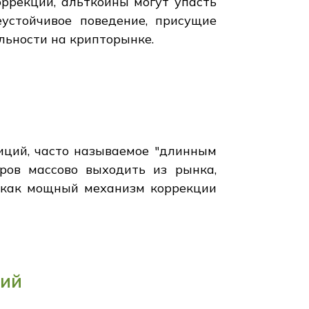
оррекции, альткоины могут упасть
устойчивое поведение, присущие
льности на крипторынке.
иций, часто называемое "длинным
ров массово выходить из рынка,
 как мощный механизм коррекции
ний