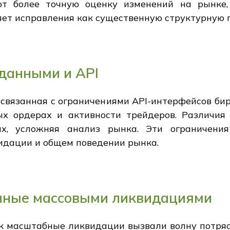
ют более точную оценку изменений на рынке,
яет исправления как существенную структурную 
данными и API
 связанная с ограничениями API-интерфейсов би
х ордерах и активности трейдеров. Различи
х, усложняя анализ рынка. Эти ограничения
идации и общем поведении рынка.
нные массовыми ликвидациями
ак масштабные ликвидации вызвали волну потряс