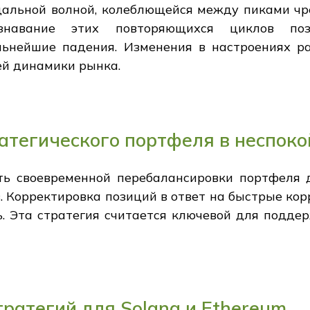
дальной волной, колеблющейся между пиками чр
ознавание этих повторяющихся циклов поз
ьнейшие падения. Изменения в настроениях ра
ей динамики рынка.
атегического портфеля в неспок
ть своевременной перебалансировки портфеля 
 Корректировка позиций в ответ на быстрые кор
. Эта стратегия считается ключевой для поддер
тратегий для Solana и Ethereum