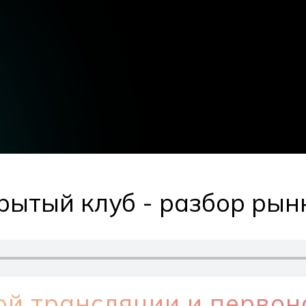
рытый клуб - разбор рын
ой трансляции и перво