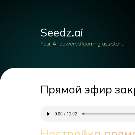
Seedz.ai
Your AI powered learning assistant
Прямой эфир зак
Настройка прям