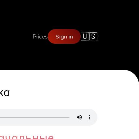
🇺🇸
Prices
Sign in
ка
начальные