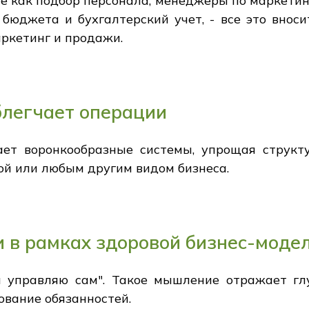
ие как подбор персонала, менеджеры по маркетин
бюджета и бухгалтерский учет, - все это внос
аркетинг и продажи.
блегчает операции
ет воронкообразные системы, упрощая структу
лой или любым другим видом бизнеса.
 в рамках здоровой бизнес-моде
ем управляю сам". Такое мышление отражает г
ование обязанностей.