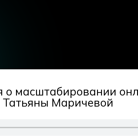
 о масштабировании онл
т Татьяны Маричевой