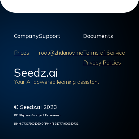
Company
Support
Documents
Prices
root@zhdanov.me
Terms of Service
Privacy Policies
Seedz.ai
Your AI powered learning assistant
© Seedz.ai 2023
ИП Жданов Дмитрий Евгеньевич
ИНН: 773175001050, ОГРНИП: 317774600330731