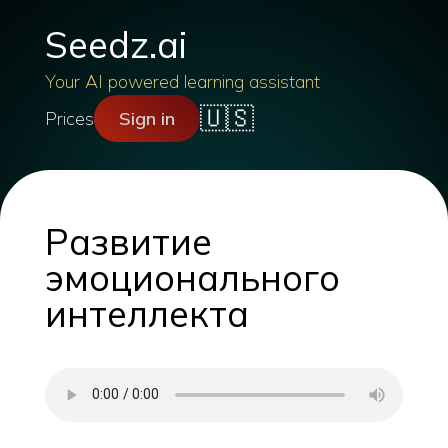
Seedz.ai
Your AI powered learning assistant
🇺🇸
Prices
Sign in
Развитие
эмоционального
интеллекта