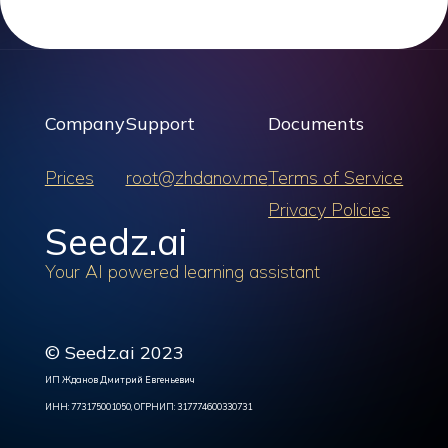
Company
Support
Documents
Prices
root@zhdanov.me
Terms of Service
Privacy Policies
Seedz.ai
Your AI powered learning assistant
© Seedz.ai 2023
ИП Жданов Дмитрий Евгеньевич
ИНН: 773175001050, ОГРНИП: 317774600330731