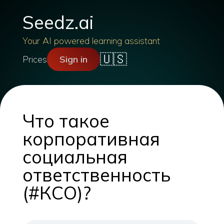
Seedz.ai
Your AI powered learning assistant
🇺🇸
Prices
Sign in
Что такое
корпоративная
социальная
ответственность
(#КСО)?