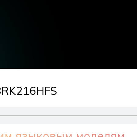
 BRK216HFS
им языковым моделям