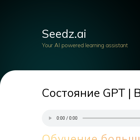
Seedz.ai
Your AI powered learning assistant
Состояние GPT |
Обучение больш