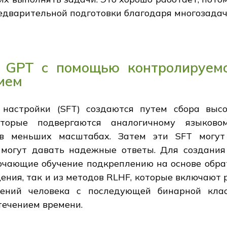
едварительной подготовки благодаря многозадач
 GPT с помощью контролируемо
ием
настройки (SFT) создаются путем сбора выс
оторые подвергаются аналогичному языков
 в меньших масштабах. Затем эти SFT могут
а могут давать надежные ответы. Для создани
чающие обучение подкреплению на основе обрат
ения, так и из методов RLHF, которые включаю
тений человека с последующей бинарной кл
течением времени.