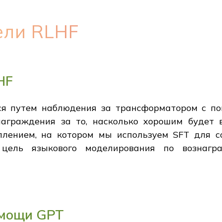
ели RLHF
HF
ся путем наблюдения за трансформатором с по
награждения за то, насколько хорошим будет 
плением, на котором мы используем SFT для 
цель языкового моделирования по вознагр
омощи GPT