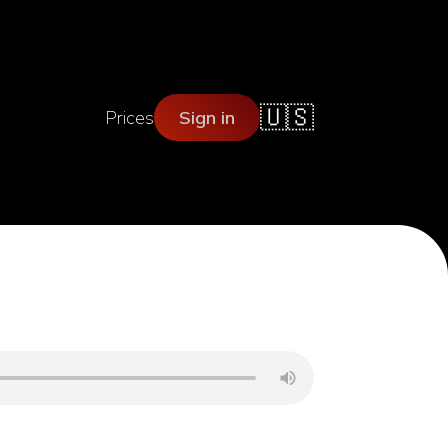
🇺🇸
Prices
Sign in