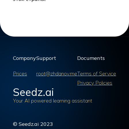
Company
Support
Documents
Prices
root@zhdanov.me
Terms of Service
Privacy Policies
Seedz.ai
Your AI powered learning assistant
© Seedz.ai 2023