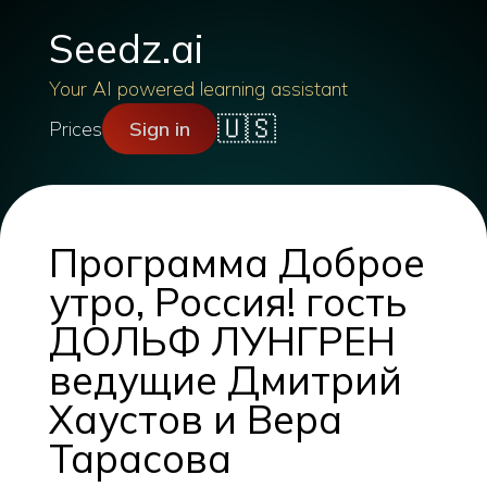
Seedz.ai
Your AI powered learning assistant
🇺🇸
Prices
Sign in
Программа Доброе
утро, Россия! гость
ДОЛЬФ ЛУНГРЕН
ведущие Дмитрий
Хаустов и Вера
Тарасова