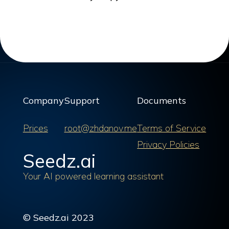
Company
Support
Documents
Prices
root@zhdanov.me
Terms of Service
Privacy Policies
Seedz.ai
Your AI powered learning assistant
© Seedz.ai 2023