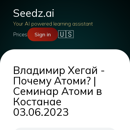
Seedz.ai
Your AI powered learning assistant
🇺🇸
Prices
Sign in
Владимир Хегай -
Почему Атоми? |
Семинар Атоми в
Костанае
03.06.2023