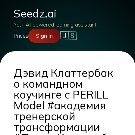
Seedz.ai
Your AI powered learning assistant
🇺🇸
Prices
Sign in
Дэвид Клаттербак
о командном
коучинге с PERILL
Model #академия
тренерской
трансформации