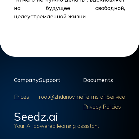
на будущее свободной,
целеустремленной жизни.
Company
Support
Documents
Prices
root@zhdanov.me
Terms of Service
Privacy Policies
Seedz.ai
Your AI powered learning assistant