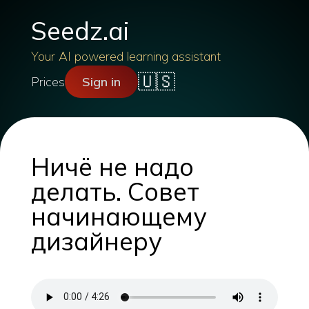
Seedz.ai
Your AI powered learning assistant
🇺🇸
Prices
Sign in
Ничё не надо
делать. Совет
начинающему
дизайнеру